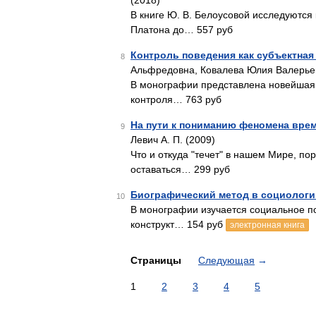
(2018)
В книге Ю. В. Белоусовой исследуются
Платона до… 557 руб
Контроль поведения как субъектная
8
Альфредовна, Ковалева Юлия Валерье
В монографии представлена новейшая 
контроля… 763 руб
На пути к пониманию феномена врем
9
Левич А. П. (2009)
Что и откуда "течет" в нашем Мире, п
оставаться… 299 руб
Биографический метод в социологи
10
В монографии изучается социальное п
конструкт… 154 руб
электронная книга
Страницы
Следующая
→
1
2
3
4
5