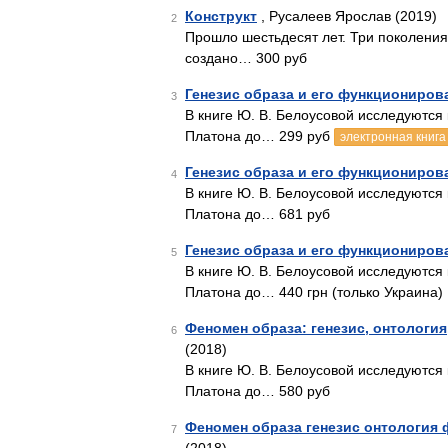
Конструкт
, Русалеев Ярослав (2019)
2
Прошло шестьдесят лет. Три поколения
создано… 300 руб
Генезис образа и его функциониров
3
В книге Ю. В. Белоусовой исследуются
Платона до… 299 руб
электронная книга
Генезис образа и его функциониров
4
В книге Ю. В. Белоусовой исследуются
Платона до… 681 руб
Генезис образа и его функциониров
5
В книге Ю. В. Белоусовой исследуются
Платона до… 440 грн (только Украина)
Феномен образа: генезис, онтологи
6
(2018)
В книге Ю. В. Белоусовой исследуются
Платона до… 580 руб
Феномен образа генезис онтология
7