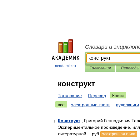
Словари и энциклоп
academic.ru
Толкования
Переводы
конструкт
Толкование
Перевод
Книги
все
электронные книги
аудиокниги
Конструкт
, Григорий Геннадьевич Тар
1
Экспериментальное произведение, илл
литературной… руб
электронная книга